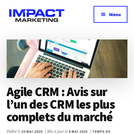
Additional
Passer
au
menu
Menu
contenu
principal
Impact
Avis,
Marketing
test
&
comparatif
des
meilleurs
outils
Agile CRM : Avis sur
marketing
l’un des CRM les plus
complets du marché
Publié le
20 MAI 2020
| Mis à jour le
4 MAI 2025
|
TEMPS DE