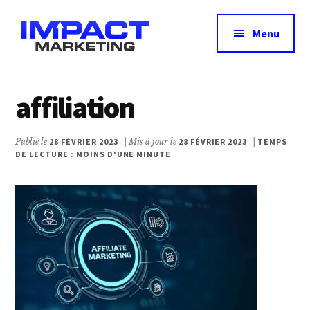
Additional
Passer
Passer
au
à
menu
Menu
contenu
la
principal
barre
Impact
Avis,
latérale
Marketing
principale
test
affiliation
&
comparatif
Publié le
28 FÉVRIER 2023
| Mis à jour le
28 FÉVRIER 2023
|
TEMPS
des
DE LECTURE : MOINS D'UNE MINUTE
meilleurs
outils
marketing