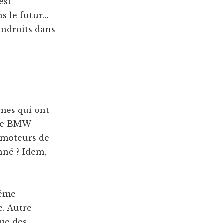
est
ns le futur…
 endroits dans
mes qui ont
 que BMW
s moteurs de
nné ? Idem,
même
e. Autre
que des