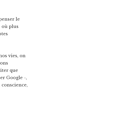
penser le
 où plus
ptes
nos vies, on
ions
iter que
er Google -,
 conscience,