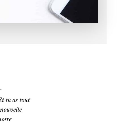
r
t tu as tout
 nouvelle
notre