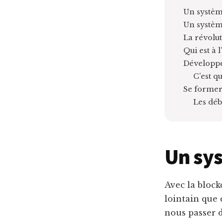
Un systèm
Un système
La révolu
Qui est à 
Développe
C’est q
Se former
Les déb
Un sys
Avec la block
lointain que 
nous passer d