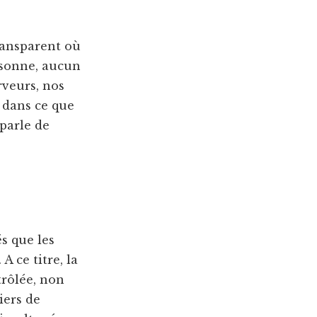
transparent où
rsonne, aucun
rveurs, nos
 dans ce que
 parle de
s que les
A ce titre, la
trôlée, non
iers de