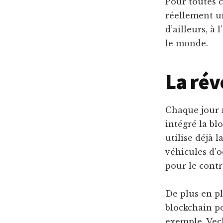
Pour toutes c
réellement un
d’ailleurs, à 
le monde.
La rév
Chaque jour 
intégré la bl
utilise déjà 
véhicules d’o
pour le cont
De plus en pl
blockchain po
exemple, Vech