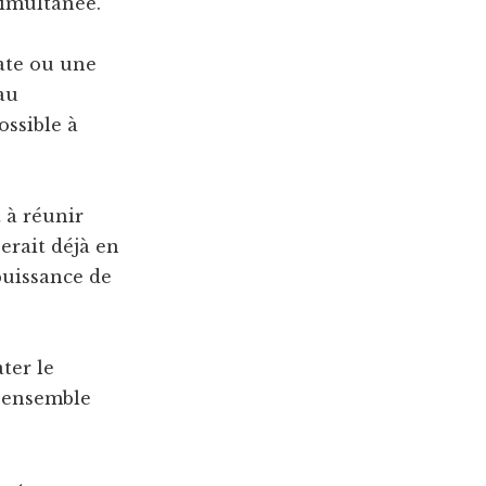
simultanée.
rate ou une
au
ossible à
t à réunir
erait déjà en
puissance de
ater le
 l’ensemble