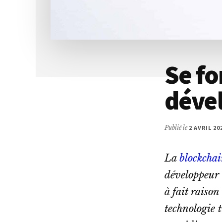
Se f
déve
Publié le
2 AVRIL 20
La
blockcha
développeur b
à fait raison
technologie 