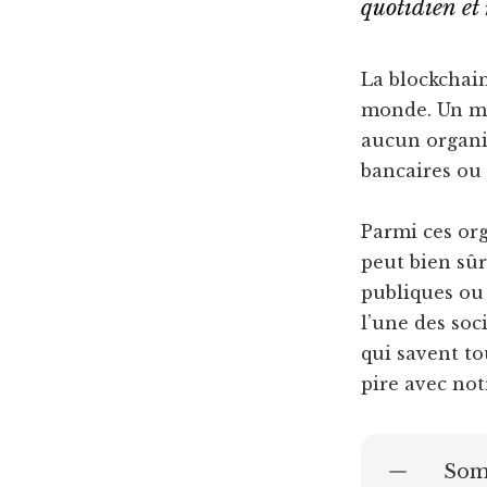
quotidien et
La blockchain
monde. Un mo
aucun organis
bancaires ou 
Parmi ces org
peut bien sû
publiques ou 
l’une des soc
qui savent t
pire avec no
Som