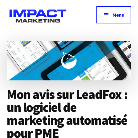
Additional
Passer
au
menu
Menu
contenu
principal
Impact
Avis,
Marketing
test
&
comparatif
des
meilleurs
outils
Mon avis sur LeadFox :
marketing
un logiciel de
marketing automatisé
pour PME