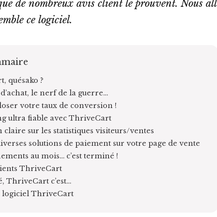
 que de nombreux avis client le prouvent. Nous al
mble ce logiciel.
maire
t, quésako ?
d’achat, le nerf de la guerre…
loser votre taux de conversion !
g ultra fiable avec ThriveCart
 claire sur les statistiques visiteurs/ventes
iverses solutions de paiement sur votre page de vente
ements au mois… c’est terminé !
lients ThriveCart
, ThriveCart c’est…
 logiciel ThriveCart