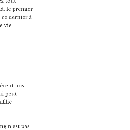
ez tout
là, le premier
a ce dernier à
e vie
nèrent nos
ui peut
filié
ng n’est pas