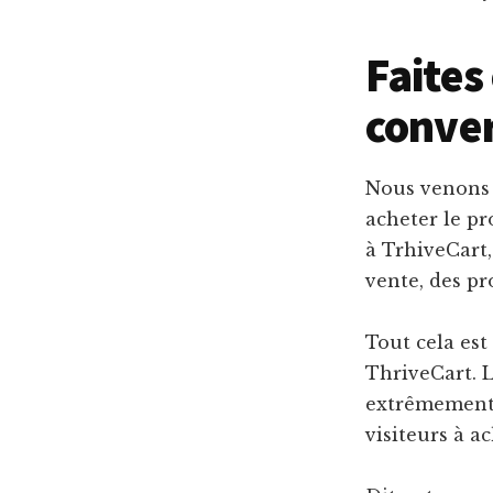
Faites
conver
Nous venons d
acheter le pr
à TrhiveCart,
vente, des pr
Tout cela est
ThriveCart. 
extrêmement 
visiteurs à a