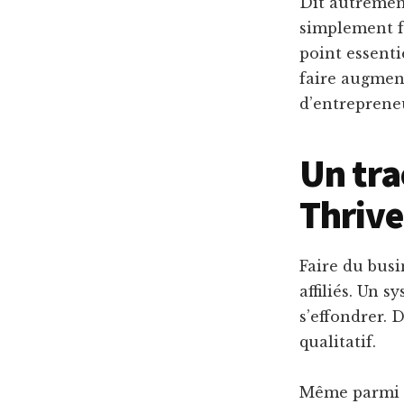
Dit autrement
simplement fa
point essentie
faire augment
d’entreprene
Un tra
Thriv
Faire du busi
affiliés. Un 
s’effondrer. 
qualitatif.
Même parmi le