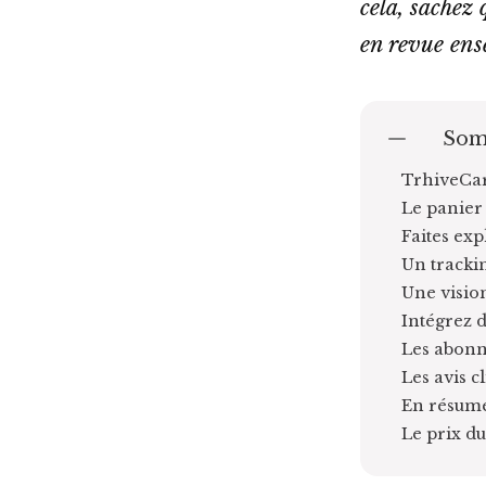
cela, sachez
en revue ense
Som
TrhiveCar
Le panier 
Faites exp
Un trackin
Une vision
Intégrez d
Les abonn
Les avis c
En résumé
Le prix du