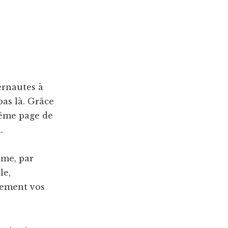
ternautes à
pas là. Grâce
même page de
.
ême, par
le,
lement vos