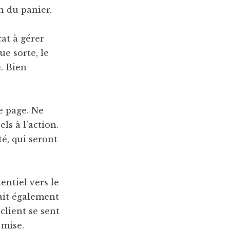
n du panier.
cat à gérer
ue sorte, le
e. Bien
te page. Ne
ls à l’action.
té, qui seront
entiel vers le
fait également
client se sent
 mise.