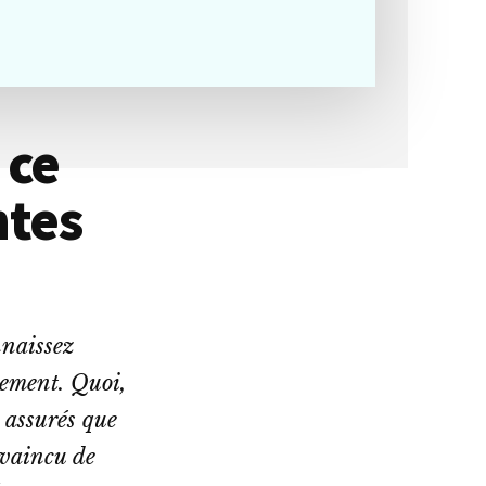
 ce
ntes
nnaissez
lement. Quoi,
z assurés que
nvaincu de