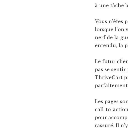
à une tâche b
Vous n’êtes p
lorsque l’on 
nerf de la gu
entendu, la pa
Le futur clie
pas se sentir
ThriveCart pr
parfaitement 
Les pages son
call-to-actio
pour accompag
rassuré. Il n