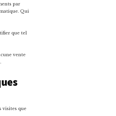
ements par
ématique. Qui
ifier que tel
aucune vente
.
iques
s visites que