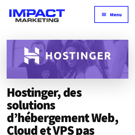
Additional
Passer
au
menu
Menu
contenu
principal
Impact
Avis,
Marketing
test
&
comparatif
des
meilleurs
outils
Hostinger, des
marketing
solutions
d’hébergement Web,
Cloud et VPS pas