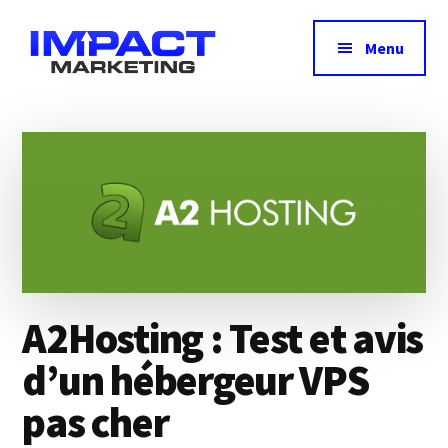
Additional
Passer
au
menu
Menu
contenu
principal
Impact
Avis,
Marketing
test
&
comparatif
des
meilleurs
outils
marketing
A2Hosting : Test et avis
d’un hébergeur VPS
pas cher