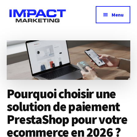
Additional
Passer
Passer
au
à
menu
Menu
contenu
la
principal
barre
Impact
Avis,
latérale
Marketing
principale
test
&
comparatif
des
meilleurs
outils
Pourquoi choisir une
marketing
solution de paiement
PrestaShop pour votre
ecommerce en 2026 ?