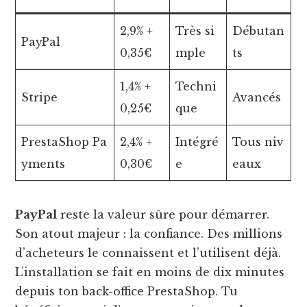
2,9% +
Très si
Débutan
PayPal
0,35€
mple
ts
1,4% +
Techni
Stripe
Avancés
0,25€
que
PrestaShop Pa
2,4% +
Intégré
Tous niv
yments
0,30€
e
eaux
PayPal
reste la valeur sûre pour démarrer.
Son atout majeur : la confiance. Des millions
d’acheteurs le connaissent et l’utilisent déjà.
L’installation se fait en moins de dix minutes
depuis ton back-office PrestaShop. Tu