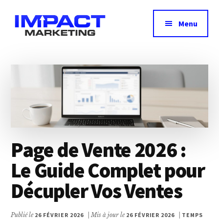
Additional
Passer
Passer
au
à
menu
Menu
contenu
la
principal
barre
Impact
Avis,
latérale
Marketing
principale
test
&
comparatif
des
meilleurs
outils
Page de Vente 2026 :
marketing
Le Guide Complet pour
Décupler Vos Ventes
Publié le
26 FÉVRIER 2026
| Mis à jour le
26 FÉVRIER 2026
|
TEMPS