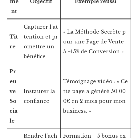
me
Objectif
Exemple réussi
nt
Capturer l’at
« La Méthode Secrète p
Tit
tention et pr
our une Page de Vente
re
omettre un
à +15% de Conversion »
bénéfice
Pr
eu
Témoignage vidéo : « Ce
ve
Instaurer la
tte page a généré 50 00
So
confiance
0€ en 2 mois pour mon
cia
business. »
le
Rendre l’ach
Formation + 5 bonus ex