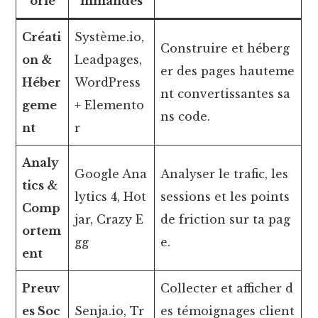
orie
mmandés
Créati
Système.io,
Construire et héberg
on &
Leadpages,
er des pages hauteme
Héber
WordPress
nt convertissantes sa
geme
+ Elemento
ns code.
nt
r
Analy
Google Ana
Analyser le trafic, les
tics &
lytics 4, Hot
sessions et les points
Comp
jar, Crazy E
de friction sur ta pag
ortem
gg
e.
ent
Preuv
Collecter et afficher d
es Soc
Senja.io, Tr
es témoignages client