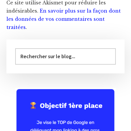
Ce site utilise Akismet pour réduire les
indésirables.
En savoir plus sur la façon dont
les données de vos commentaires sont
traitées
.
Barre
latérale
Vous
recherchez
principale
?