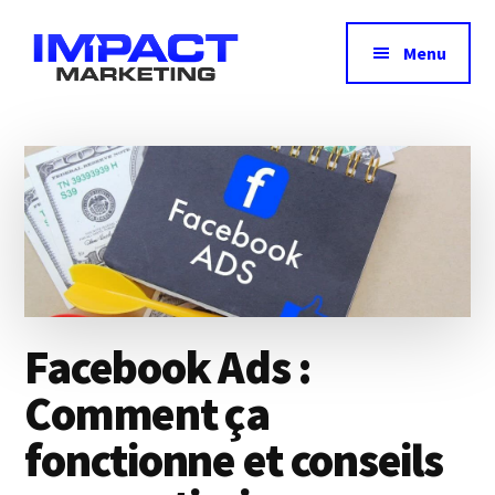
Additional
Passer
Passer
au
à
menu
Menu
contenu
la
principal
barre
Impact
Avis,
latérale
Marketing
principale
test
&
comparatif
des
meilleurs
outils
marketing
Facebook Ads :
Comment ça
fonctionne et conseils